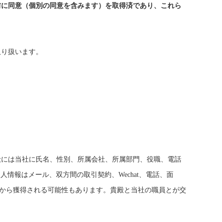
前に同意（個別の同意を含みます）を取得済であり、これら
取り扱います。
殿には当社に氏名、性別、所属会社、所属部門、役職、電話
個人情報はメール、双方間の取引契約、
Wechat、電話、面
から獲得される可能性もあります。貴殿と当社の職員とが交