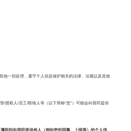
其他一切处理，遵守个人信息保护相关的法律、法规以及其他
/
/
/
“
”
管
授权人
员工
联络人等（以下简称
您
）可能会向我司提供
所属组织向我司提供他人（例如您的同事、上级等）的个人信