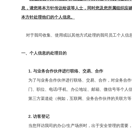
息，请您将本方针传达给该等人士，同时您及您所属组织应
本方针处理他们的个人信息。
对于我司收集、使用或以其他方式处理的我司员工个人信
一、个人信息的处理目的
1.
与业务合作伙伴进行联络、交易、合作
为了与业务合作伙伴进行联络、交易、合作，对业务合作
/
门、
职位、电话
手机、办公地址、邮箱、微信号等个人
第三方渠道处（例如，互联网、业务合作伙伴的关联方等
2.
访
客登
记
/
当您拜
访
我司的
办
公
生
产场
所
时
，出于安全管理的需要