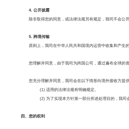
4.
公开
披露
除非取得您的同意
，或法律法规另有规定，
我司不会公
5.
跨境传输
原
则
上，我司在中
华
人民共和国境内运
营
中收集和
产
生
您理解并同意，由于我司
为
跨国公司，通过遍布全球的
您充分理解并同意，我司会在以下情形向境外接收方提
(1)
适用的法律法规有明确规定。
(2)
为了
实现本方针第一部分所述处理目的
，我司
四、您的权利