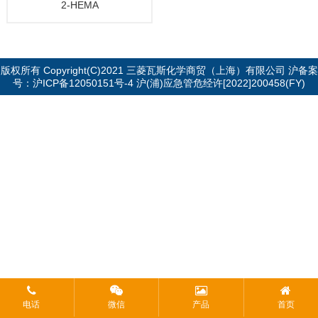
2-HEMA
版权所有 Copyright(C)2021 三菱瓦斯化学商贸（上海）有限公司 沪备案
号：
沪ICP备12050151号-4
沪(浦)应急管危经许[2022]200458(FY)
电话
微信
产品
首页